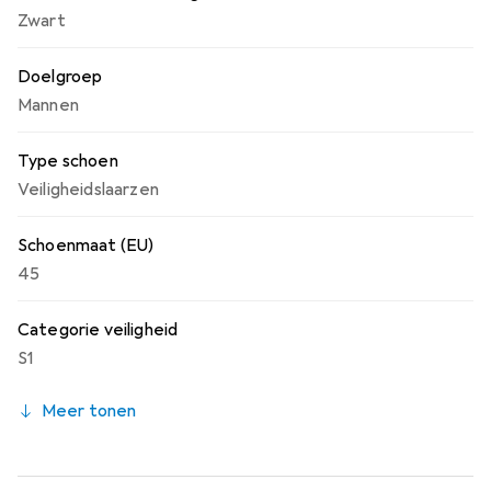
Zwart
innovatie, de uvex 1 x-craft is gewoon de volgende
generatie veiligheidsschoen.
Doelgroep
Mannen
Type schoen
Veiligheidslaarzen
Schoenmaat (EU)
45
Categorie veiligheid
S1
Meer tonen