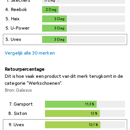
1.
Skechers
0
Dag
4.
Reebok
2
Dag
2
Dag
5.
Haix
3
Dag
3
Dag
5.
U-Power
3
Dag
3
Dag
5.
Uvex
3
Dag
3
Dag
Vergelijk alle 30 merken
Retourpercentage
Dit is hoe vaak een product van dit merk terugkomt in de
categorie "Werkschoenen".
Bron: Galaxus
7.
Garsport
11,3
%
11,3
%
8.
Sixton
12
%
12
%
9.
Uvex
12,1
%
12,1
%