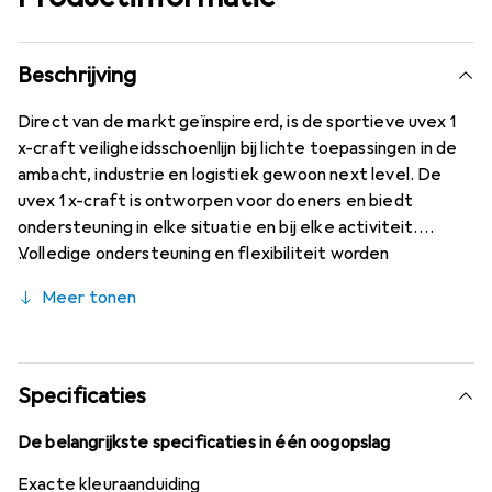
Beschrijving
Direct van de markt geïnspireerd, is de sportieve uvex 1
x-craft veiligheidsschoenlijn bij lichte toepassingen in de
ambacht, industrie en logistiek gewoon next level. De
uvex 1 x-craft is ontworpen voor doeners en biedt
ondersteuning in elke situatie en bij elke activiteit.
Volledige ondersteuning en flexibiliteit worden
gegarandeerd door de zool met uvex bionom x en de
Meer tonen
geïntegreerde flexzone in de voorvoet. Daarnaast heeft
de uvex 1 x-craft een next level aan slijtvastheid,
bescherming en ademend vermogen dankzij de
dynamische overneus, technologische bovenmaterialen
Specificaties
en de geperforeerde tongconstructie. De i-PUREnrj
planet tussenzool zorgt voor een consistente
De belangrijkste specificaties in één oogopslag
energieteruggave met 15% regranulaatpercentage. Of
Exacte kleuraanduiding
het nu gaat om duurzaamheid, comfort, sportiviteit of