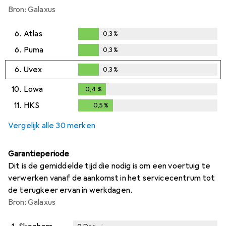
Bron: Galaxus
6.
Atlas
0,3
%
0,3
%
6.
Puma
0,3
%
0,3
%
6.
Uvex
0,3
%
0,3
%
10.
Lowa
0,4
%
0,4
%
11.
HKS
0,5
%
0,5
%
Vergelijk alle 30 merken
Garantieperiode
Dit is de gemiddelde tijd die nodig is om een voertuig te
verwerken vanaf de aankomst in het servicecentrum tot
de terugkeer ervan in werkdagen.
Bron: Galaxus
i