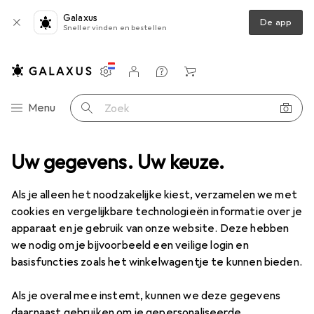
Galaxus
De app
Sneller vinden en bestellen
Instellingen
Klantenaccount
Produktvergelijking
Verlanglijstje
Winkelmandje
Categorie navigatie
Menu
Zoek op
dsveiligheid
Uw gegevens. Uw keuze.
Werkkleding
Werkschoenen
Uvex 1 x-ambacht
Als je alleen het noodzakelijke kiest, verzamelen we met
cookies en vergelijkbare technologieën informatie over je
15 afbeeldingen
apparaat en je gebruik van onze website. Deze hebben
we nodig om je bijvoorbeeld een veilige login en
EUR
154,88
basisfuncties zoals het winkelwagentje te kunnen bieden.
Uvex
1 x-ambacht
S1, 45
Als je overal mee instemt, kunnen we deze gegevens
daarnaast gebruiken om je gepersonaliseerde