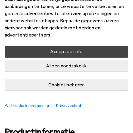
Prijs in EUR inclusief BTW
aanbiedingen te tonen, onze website te verbeteren en
gerichte advertenties te laten zien op onze eigen en
Waarderingscijfers
andere websites of apps. Bepaalde gegevens kunnen
hiervoor ook worden gedeeld met derden en
advertentiepartners.
Geleverd ma, 10-8
Accepteer alle
Slechts 1 stuk op voorraad
Alleen noodzakelijk
In winkelmandje
Vergelijk
In verlanglijstje
Cookies beheren
gratis verzending
Wettelijke kennisgeving
Privacybeleid
Productinformatie