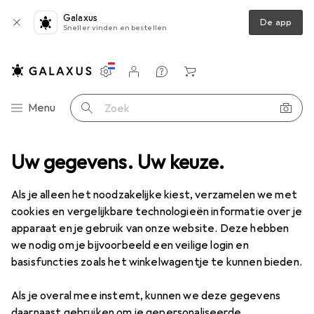
Galaxus
De app
Sneller vinden en bestellen
Instellingen
Klantenaccount
Produktvergelijking
Verlanglijstje
Winkelmandje
Categorie navigatie
Menu
Zoek op
 in de mode
Uw gegevens. Uw keuze.
Horloges + Sieraden
Horloge
Zeppelin 100 jaar
Als je alleen het noodzakelijke kiest, verzamelen we met
cookies en vergelijkbare technologieën informatie over je
2 afbeeldingen
apparaat en je gebruik van onze website. Deze hebben
we nodig om je bijvoorbeeld een veilige login en
EUR
347,41
basisfuncties zoals het winkelwagentje te kunnen bieden.
Zeppelin
100 jaar
Analoog horloge, 42 mm
Als je overal mee instemt, kunnen we deze gegevens
daarnaast gebruiken om je gepersonaliseerde