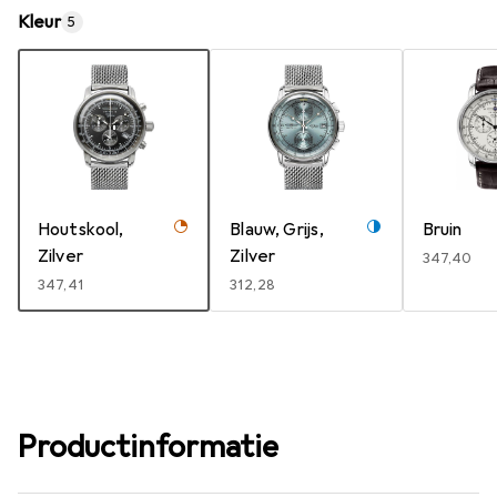
Kleur
5
Houtskool,
Blauw, Grijs,
Bruin
Zilver
Zilver
EUR
347,40
EUR
347,41
EUR
312,28
Productinformatie