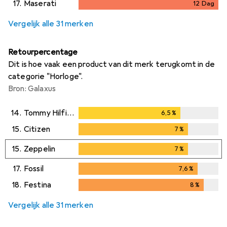
17.
Maserati
12
Dag
12
Dag
Vergelijk alle 31 merken
Retourpercentage
Dit is hoe vaak een product van dit merk terugkomt in de
categorie "Horloge".
Bron: Galaxus
14.
Tommy Hilfiger
6,5
%
6,5
%
15.
Citizen
7
%
7
%
15.
Zeppelin
7
%
7
%
17.
Fossil
7,6
%
7,6
%
18.
Festina
8
%
8
%
Vergelijk alle 31 merken