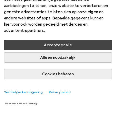
Prijs in EUR inclusief BTW
aanbiedingen te tonen, onze website te verbeteren en
gerichte advertenties te laten zien op onze eigen en
Waarderingscijfers
andere websites of apps. Bepaalde gegevens kunnen
16
hiervoor ook worden gedeeld met derden en
advertentiepartners.
Levering tussen wo, 2-9 en wo, 9-9
Accepteer alle
Slechts 1 stuk op voorraad bij leverancier
Laat me weten als dit product eerder beschikbaar is
Alleen noodzakelijk
Cookies beheren
In winkelmandje
Vergelijk
In verlanglijstje
Wettelijke kennisgeving
Privacybeleid
gratis verzending