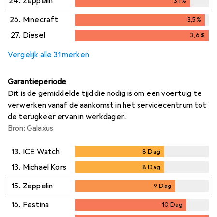
24.
Zeppelin
3,1
%
3,1
%
26.
Minecraft
3,5
%
3,5
%
27.
Diesel
3,6
%
3,6
%
Vergelijk alle 31 merken
Garantieperiode
Dit is de gemiddelde tijd die nodig is om een voertuig te
verwerken vanaf de aankomst in het servicecentrum tot
de terugkeer ervan in werkdagen.
Bron: Galaxus
13.
ICE Watch
8
Dag
8
Dag
13.
Michael Kors
8
Dag
8
Dag
15.
Zeppelin
9
Dag
9
Dag
16.
Festina
10
Dag
10
Dag