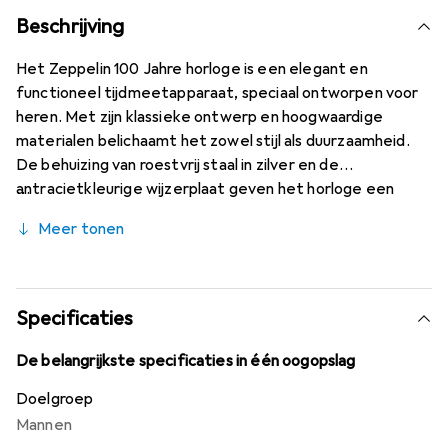
Beschrijving
Het Zeppelin 100 Jahre horloge is een elegant en
functioneel tijdmeetapparaat, speciaal ontworpen voor
heren. Met zijn klassieke ontwerp en hoogwaardige
materialen belichaamt het zowel stijl als duurzaamheid.
De behuizing van roestvrij staal in zilver en de
antracietkleurige wijzerplaat geven het horloge een
tijdloze esthetiek. Uitgerust met een precisie Ronda
Meer tonen
quartz uurwerk biedt het horloge een analoge weergave
en is met een waterdichtheid tot 50 meter ideaal voor
dagelijks gebruik. De Milanese band zorgt voor een
comfortabele pasvorm om de pols en is gemakkelijk aan
Specificaties
en uit te trekken. Het horloge wordt geleverd in een
originele opbergdoos en biedt een internationale
De belangrijkste specificaties in één oogopslag
fabrieksgarantie van 24 maanden, wat vertrouwen geeft
Doelgroep
in de kwaliteit en vakmanschap van Zeppelin.
Mannen