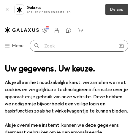
Galaxus
De app
Sneller vinden en bestellen
Instellingen
Klantenaccount
Produktvergelijking
Verlanglijstje
Winkelmandje
Categorie navigatie
Menu
Zoek op
sortiment
Uw gegevens. Uw keuze.
Mode
Alles in de mode
Schoenen
Espadrilles
Espadrilles
Als je alleen het noodzakelijke kiest, verzamelen we met
cookies en vergelijkbare technologieën informatie over je
apparaat en je gebruik van onze website. Deze hebben
Producten
Forum
we nodig om je bijvoorbeeld een veilige login en
basisfuncties zoals het winkelwagentje te kunnen bieden.
Als je overal mee instemt, kunnen we deze gegevens
daarnaast gebruiken om je gepersonaliseerde