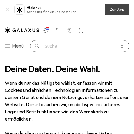
Galaxus
Zur App
Schneller finden und bestellen
Einstellungen
Kundenkonto
Vergleichslisten
Merklisten
Warenkorb
Navigation nach Kategorien
Menü
Suche
rkzeuge
Deine Daten. Deine Wahl.
Steckschlüssel + Stecknuss
Wera 3869/4 10,0 x 50 mm
Wenn du nur das Nötigste wählst, erfassen wir mit
Cookies und ähnlichen Technologien Informationen zu
10 Bilder
deinem Gerät und deinem Nutzungsverhalten auf unserer
Website. Diese brauchen wir, um dir bspw. ein sicheres
EUR
19,31
Login und Basisfunktionen wie den Warenkorb zu
Wera
3869/4 10,0 x 50 mm
ermöglichen.
Preis in EUR inkl. MwSt.
Wenn du allem zustimmst, können wir diese Daten