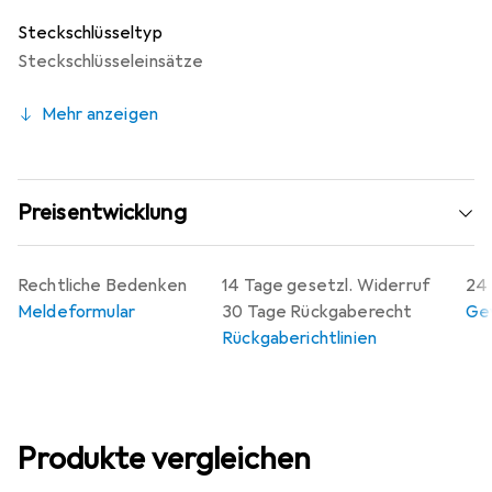
präzise Verarbeitung und die Verwendung von
Steckschlüsseltyp
hochwertigen Materialien machen diesen
Steckschlüsseleinsätze
Steckschlüsseleinsatz zu einem zuverlässigen Werkzeug
für Fachleute und Heimwerker gleichermassen.
Mehr anzeigen
Preisentwicklung
Rechtliche Bedenken
14 Tage gesetzl. Widerruf
24 
Meldeformular
30 Tage Rückgaberecht
Gew
Rückgaberichtlinien
Produkte vergleichen