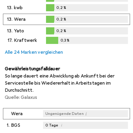
0,2
%
13.
kwb
0,2
%
0,2
%
13.
Wera
0,2
%
0,2
%
13.
Yato
0,2
%
0,2
%
17.
Kraftwerk
0,3
%
0,3
%
Alle 24 Marken vergleichen
Gewährleistungsfalldauer
So lange dauert eine Abwicklung ab Ankunft bei der
Servicestelle bis Wiedererhalt in Arbeitstagen im
Durchschnitt.
Quelle: Galaxus
i
Wera
Ungenügende Daten
1.
BGS
i
0
Tage
i
i
i
Ungenügende Daten
Ungenügende Daten
Ungenügende Daten