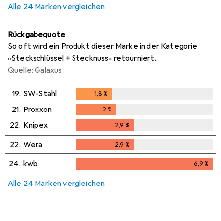
Alle 24 Marken vergleichen
Rückgabequote
So oft wird ein Produkt dieser Marke in der Kategorie
«Steckschlüssel + Stecknuss» retourniert.
Quelle: Galaxus
19.
SW-Stahl
1,8
%
1,8
%
21.
Proxxon
2
%
2
%
22.
Knipex
2,9
%
2,9
%
22.
Wera
2,9
%
2,9
%
24.
kwb
6,9
%
6,9
%
Alle 24 Marken vergleichen