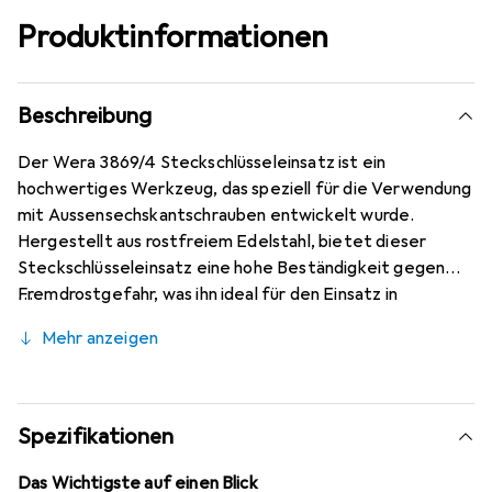
Produktinformationen
Beschreibung
Der Wera 3869/4 Steckschlüsseleinsatz ist ein
hochwertiges Werkzeug, das speziell für die Verwendung
mit Aussensechskantschrauben entwickelt wurde.
Hergestellt aus rostfreiem Edelstahl, bietet dieser
Steckschlüsseleinsatz eine hohe Beständigkeit gegen
Fremdrostgefahr, was ihn ideal für den Einsatz in
anspruchsvollen Umgebungen macht. Die unmagnetische
Mehr anzeigen
Ausführung sorgt dafür, dass Schrauben sicher gehalten
werden, während die integrierte Festhaltefeder
zusätzliche Stabilität bietet. Mit einem 1/4"-
Sechskantanschluss ist der Einsatz kompatibel mit
Spezifikationen
Haltern nach DIN ISO 1173-F 6,3, was eine vielseitige
Anwendung in verschiedenen Projekten ermöglicht. Die
Das Wichtigste auf einen Blick