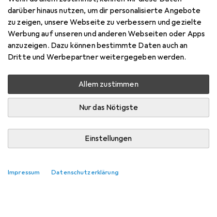
darüber hinaus nutzen, um dir personalisierte Angebote
Marke
Bewertungen
zu zeigen, unsere Webseite zu verbessern und gezielte
Mehr von Wera
Werbung auf unseren und anderen Webseiten oder Apps
anzuzeigen. Dazu können bestimmte Daten auch an
Dritte und Werbepartner weitergegeben werden.
Zwischen Do, 20-8 und Do, 27-8 geliefert
Mehr als 10 Stück an Lager beim Lieferanten
Allem zustimmen
Benachrichtigen, wenn schneller verfügbar
Nur das Nötigste
In den Warenkorb
Einstellungen
Vergleichen
Merken
Impressum
Datenschutzerklärung
i
Kostenloser Versand ab 30,–