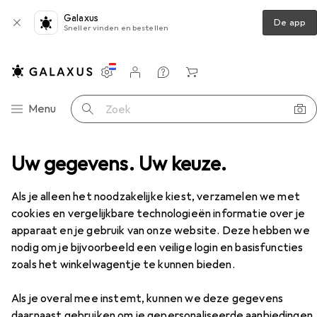
Galaxus
De app
Sneller vinden en bestellen
Instellingen
Klantenaccount
Produktvergelijking
Verlanglijstje
Winkelmandje
Categorie navigatie
Menu
Zoek op
elhulpmiddelen
Uw gegevens. Uw keuze.
Snijders
Black & Decker Snijder
Accessoires
EUR
11,74
per stuk voor 2 eenheden
Als je alleen het noodzakelijke kiest, verzamelen we met
Black & Decker
Snijder
cookies en vergelijkbare technologieën informatie over je
Snijders
apparaat en je gebruik van onze website. Deze hebben we
nodig om je bijvoorbeeld een veilige login en basisfuncties
zoals het winkelwagentje te kunnen bieden.
Accessoires voor Black & Decker
Snijder
Als je overal mee instemt, kunnen we deze gegevens
daarnaast gebruiken om je gepersonaliseerde aanbiedingen