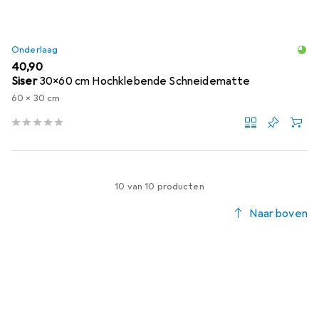
Onderlaag
EUR
40,90
Siser
30x60 cm Hochklebende Schneidematte
60 x 30 cm
10 van 10 producten
Naar boven