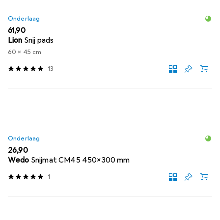
Onderlaag
EUR
61,90
Lion
Snij pads
60 x 45 cm
13
Onderlaag
EUR
26,90
Wedo
Snijmat CM45 450x300 mm
1