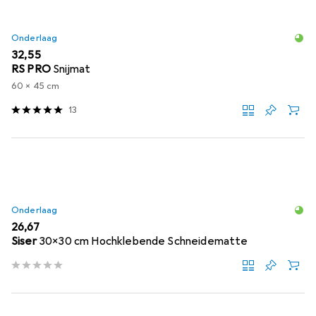
Onderlaag
EUR
32,55
RS PRO
Snijmat
60 x 45 cm
13
Onderlaag
EUR
26,67
Siser
30x30 cm Hochklebende Schneidematte