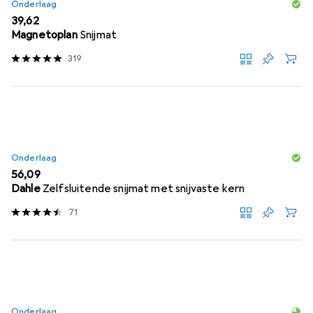
Onderlaag
EUR
39,62
Magnetoplan
Snijmat
319
Onderlaag
EUR
56,09
Dahle
Zelfsluitende snijmat met snijvaste kern
71
Onderlaag