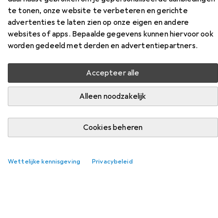
te tonen, onze website te verbeteren en gerichte
Vind bijpassende accessoires voor de Black & Decker
advertenties te laten zien op onze eigen en andere
Snijder uit de categorie Onderlaag.
websites of apps. Bepaalde gegevens kunnen hiervoor ook
Relevantie
worden gedeeld met derden en advertentiepartners.
Productlijst
Accepteer alle
Alleen noodzakelijk
Onderlaag
EUR
38,41
Dahle
Vantage snijmat
Cookies beheren
60 x 90 cm
29
Wettelijke kennisgeving
Privacybeleid