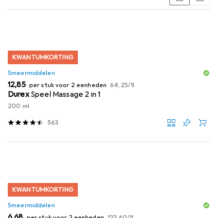
Productlijst
KWANTUMKORTING
Smeermiddelen
EUR
EUR
12,85
per stuk voor 2 eenheden
64,25
/
1l
Durex
Speel Massage 2 in 1
200 ml
563
KWANTUMKORTING
Smeermiddelen
EUR
EUR
6,68
per stuk voor 2 eenheden
133,60
/
1l