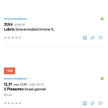
Smeermiddelen
EUR
EUR
31,96
31,96
/
1l
Lubrix
Smeermiddel intime 1L
−12%
Smeermiddelen
EUR
EUR
EUR
12,31
was
13,99
246,20
/
1l
S Pleasures
Anaal gemak
50 ml