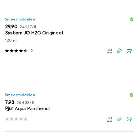
Smeermiddelen
EUR
EUR
29,90
249,17
/
1l
System JO
H2O Origineel
120 ml
2
Smeermiddelen
EUR
EUR
7,93
264,33
/
1l
Pjur
Aqua Panthenol