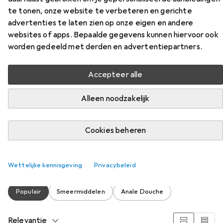
te tonen, onze website te verbeteren en gerichte
advertenties te laten zien op onze eigen en andere
websites of apps. Bepaalde gegevens kunnen hiervoor ook
worden gedeeld met derden en advertentiepartners.
Accepteer alle
Accessoires voor Doc Johnson
Alleen noodzakelijk
Sappig gewerveld
Cookies beheren
Vind passende accessoires voor de Doc Johnson Sappig
gewerveld uit de categorieën Smeermiddelen en Anale
douche.
Wettelijke kennisgeving
Privacybeleid
Populair
Smeermiddelen
Anale Douche
Relevantie