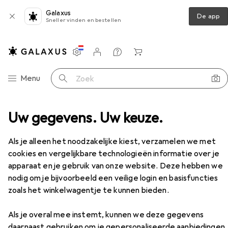
Galaxus
De app
Sneller vinden en bestellen
Instellingen
Klantenaccount
Produktvergelijking
Verlanglijstje
Winkelmandje
Categorie navigatie
Menu
Zoek op
Anaal speelgoed
Uw gegevens. Uw keuze.
Doc Johnson Sappig gewerveld
Accessoires
Als je alleen het noodzakelijke kiest, verzamelen we met
cookies en vergelijkbare technologieën informatie over je
apparaat en je gebruik van onze website. Deze hebben we
nodig om je bijvoorbeeld een veilige login en basisfuncties
zoals het winkelwagentje te kunnen bieden.
EUR
69,90
Doc Johnson
Sappig gewerveld
Als je overal mee instemt, kunnen we deze gegevens
daarnaast gebruiken om je gepersonaliseerde aanbiedingen