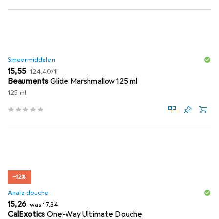
Smeermiddelen
EUR
EUR
15,55
124,40
/
1l
Beauments
Glide Marshmallow 125 ml
125 ml
−12%
Anale douche
EUR
EUR
15,26
was
17,34
CalExotics
One-Way Ultimate Douche