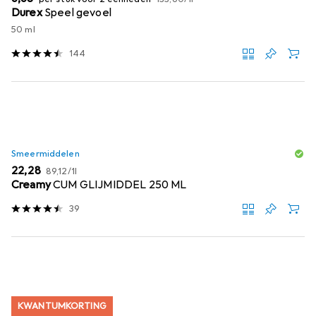
Durex
Speel gevoel
50 ml
144
Smeermiddelen
EUR
EUR
22,28
89,12
/
1l
Creamy
CUM GLIJMIDDEL 250 ML
39
KWANTUMKORTING