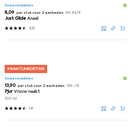
Smeermiddelen
EUR
EUR
8,09
per stuk voor 2 eenheden
40,45
/
1l
Just Glide
Anaal
335
KWANTUMKORTING
Smeermiddelen
EUR
EUR
13,90
per stuk voor 2 eenheden
139,–
/
1l
Pjur
Vrouw naakt
100 ml
14