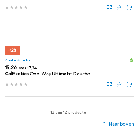
−12%
Anale douche
EUR
EUR
15,26
was
17,34
CalExotics
One-Way Ultimate Douche
12 van 12 producten
Naar boven