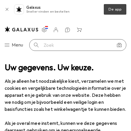
Galaxus
De app
Sneller vinden en bestellen
Instellingen
Klantenaccount
Produktvergelijking
Verlanglijstje
Winkelmandje
Categorie navigatie
Menu
Zoek op
Anaal speelgoed
Uw gegevens. Uw keuze.
Ouch! Fox Tail Buttplug - Zilver
Accessoires
Als je alleen het noodzakelijke kiest, verzamelen we met
Ouch!
Fox Tail Buttplug - Zilver
cookies en vergelijkbare technologieën informatie over je
apparaat en je gebruik van onze website. Deze hebben
we nodig om je bijvoorbeeld een veilige login en
basisfuncties zoals het winkelwagentje te kunnen bieden.
Accessoires voor Ouch! Fox Tail
Als je overal mee instemt, kunnen we deze gegevens
Buttplug - Zilver
daarnaast gebruiken om je gepersonaliseerde