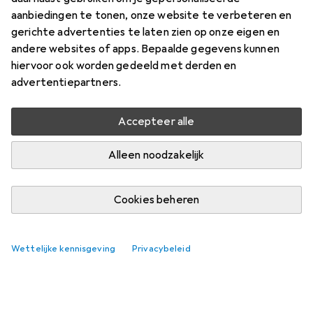
aanbiedingen te tonen, onze website te verbeteren en
Vind bijpassende accessoires voor de Ouch! Fox Tail
gerichte advertenties te laten zien op onze eigen en
Buttplug - Zilver.
andere websites of apps. Bepaalde gegevens kunnen
hiervoor ook worden gedeeld met derden en
Relevantie
advertentiepartners.
Productlijst
Geen producten gevonden
Accepteer alle
Alleen noodzakelijk
Cookies beheren
Wettelijke kennisgeving
Privacybeleid