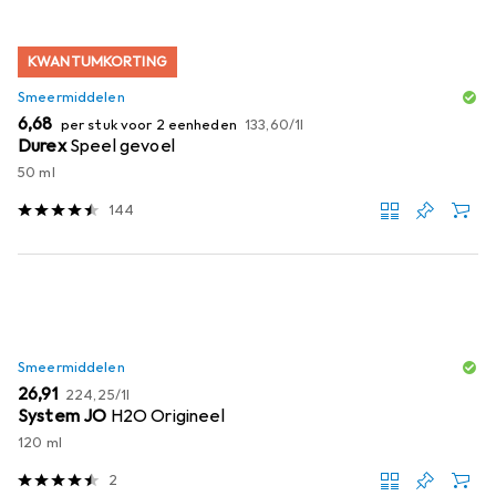
KWANTUMKORTING
Smeermiddelen
EUR
EUR
6,68
per stuk voor 2 eenheden
133,60
/
1l
Durex
Speel gevoel
50 ml
144
Smeermiddelen
EUR
EUR
26,91
224,25
/
1l
System JO
H2O Origineel
120 ml
2