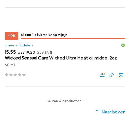
slechts 1 item
alleen 1 stuk
te koop zijn
te koop zijn
−19%
Smeermiddelen
EUR
EUR
EUR
15,55
was
19,20
259,17
/
1l
Wicked Sensual Care
Wicked Ultra Heat glijmiddel 2oz
60 ml
4 van 4 producten
Naar boven