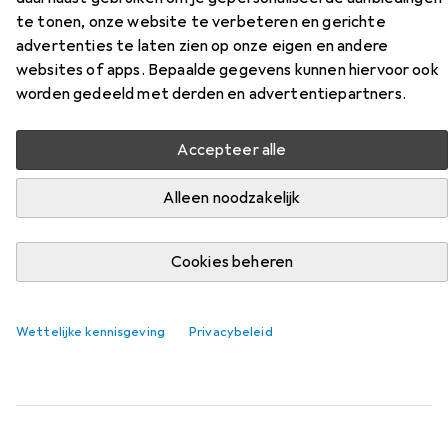
Realistisch - 7 Inch - Strap-On
te tonen, onze website te verbeteren en gerichte
advertenties te laten zien op onze eigen en andere
Vind bijpassende accessoires voor de Ouch! Realistisch - 7
websites of apps. Bepaalde gegevens kunnen hiervoor ook
Inch - Strap-On uit de categorie Smeermiddelen.
worden gedeeld met derden en advertentiepartners.
Relevantie
Productlijst
Accepteer alle
Alleen noodzakelijk
KWANTUMKORTING
Cookies beheren
Smeermiddelen
EUR
EUR
12,85
per stuk voor 2 eenheden
64,25
/
1l
Durex
Speel Massage 2 in 1
Wettelijke kennisgeving
Privacybeleid
200 ml
563