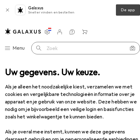
Galaxus
De app
Sneller vinden en bestellen
Instellingen
Klantenaccount
Produktvergelijking
Verlanglijstje
Winkelmandje
Categorie navigatie
Menu
Zoek op
ys
Uw gegevens. Uw keuze.
Dildo's
Ouch! Realistisch - 7 Inch - Strap-On
Accessoires
Als je alleen het noodzakelijke kiest, verzamelen we met
EUR
35,41
cookies en vergelijkbare technologieën informatie over je
Ouch!
Realistisch - 7 Inch - Strap-On
apparaat en je gebruik van onze website. Deze hebben we
nodig om je bijvoorbeeld een veilige login en basisfuncties
zoals het winkelwagentje te kunnen bieden.
Accessoires voor Ouch!
Als je overal mee instemt, kunnen we deze gegevens
daarnaast gebruiken om je gepersonaliseerde aanbiedingen