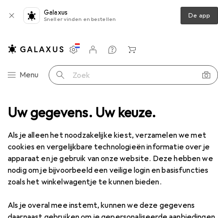
Galaxus
De app
Sneller vinden en bestellen
Instellingen
Klantenaccount
Produktvergelijking
Verlanglijstje
Winkelmandje
Categorie navigatie
Menu
Zoek op
Uw gegevens. Uw keuze.
Vibrators
Shots 10 Speed Rechargeable Bullet
Accessoires
Als je alleen het noodzakelijke kiest, verzamelen we met
cookies en vergelijkbare technologieën informatie over je
apparaat en je gebruik van onze website. Deze hebben we
nodig om je bijvoorbeeld een veilige login en basisfuncties
EUR
16,90
zoals het winkelwagentje te kunnen bieden.
Shots
10 Speed Rechargeable Bullet
Als je overal mee instemt, kunnen we deze gegevens
daarnaast gebruiken om je gepersonaliseerde aanbiedingen