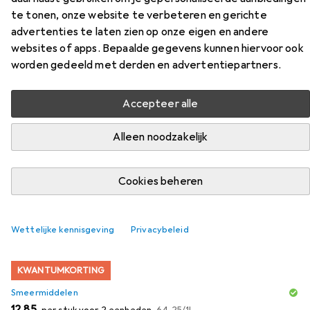
te tonen, onze website te verbeteren en gerichte
advertenties te laten zien op onze eigen en andere
websites of apps. Bepaalde gegevens kunnen hiervoor ook
worden gedeeld met derden en advertentiepartners.
Accessoires voor Shots 10 Speed
Accepteer alle
Rechargeable Bullet
Alleen noodzakelijk
Vind bijpassende accessoires voor de Shots 10 Speed
Rechargeable Bullet uit de categorie Smeermiddelen.
Cookies beheren
Relevantie
Productlijst
Wettelijke kennisgeving
Privacybeleid
KWANTUMKORTING
Smeermiddelen
EUR
EUR
12,85