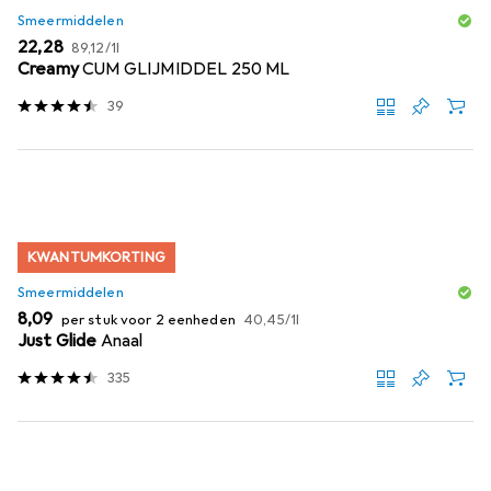
Smeermiddelen
EUR
EUR
22,28
89,12
/
1l
Creamy
CUM GLIJMIDDEL 250 ML
39
KWANTUMKORTING
Smeermiddelen
EUR
EUR
8,09
per stuk voor 2 eenheden
40,45
/
1l
Just Glide
Anaal
335