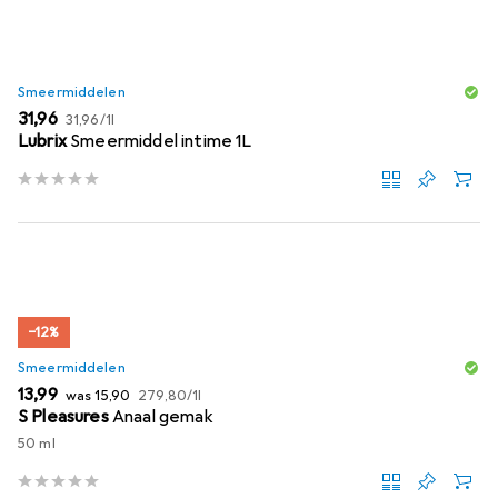
Smeermiddelen
EUR
EUR
31,96
31,96
/
1l
Lubrix
Smeermiddel intime 1L
−12%
Smeermiddelen
EUR
EUR
EUR
13,99
was
15,90
279,80
/
1l
S Pleasures
Anaal gemak
50 ml