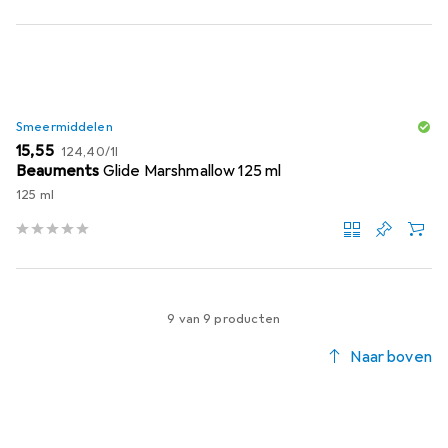
Smeermiddelen
EUR
EUR
15,55
124,40
/
1l
Beauments
Glide Marshmallow 125 ml
125 ml
9 van 9 producten
Naar boven