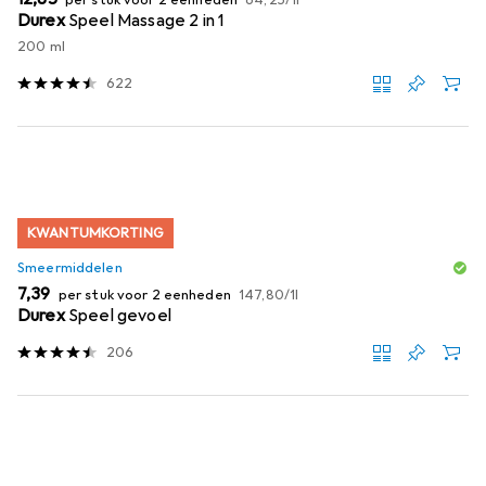
per stuk voor 2 eenheden
64,25
/
1l
Durex
Speel Massage 2 in 1
200 ml
622
KWANTUMKORTING
Smeermiddelen
EUR
EUR
7,39
per stuk voor 2 eenheden
147,80
/
1l
Durex
Speel gevoel
206