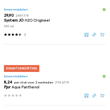
Smeermiddelen
EUR
EUR
29,90
249,17
/
1l
System JO
H2O Origineel
120 ml
2
KWANTUMKORTING
Smeermiddelen
EUR
EUR
8,24
per stuk voor 2 eenheden
274,67
/
1l
Pjur
Aqua Panthenol