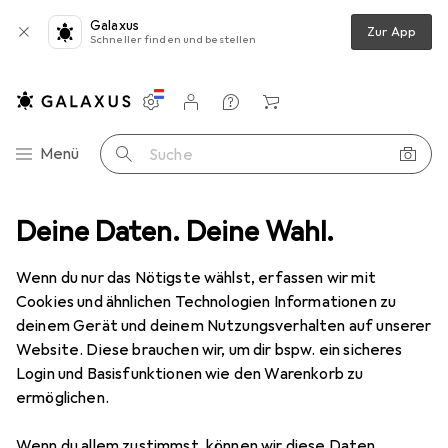
Galaxus
Zur App
Schneller finden und bestellen
Einstellungen
Kundenkonto
Vergleichslisten
Merklisten
Warenkorb
Navigation nach Kategorien
Menü
Suche
bwerkzeuge
Deine Daten. Deine Wahl.
Schraubenzieher
Wera 967 SL Multicolour TX HF 8
Wenn du nur das Nötigste wählst, erfassen wir mit
Cookies und ähnlichen Technologien Informationen zu
5 Bilder
deinem Gerät und deinem Nutzungsverhalten auf unserer
Website. Diese brauchen wir, um dir bspw. ein sicheres
MENGENRABATT
Login und Basisfunktionen wie den Warenkorb zu
ermöglichen.
EUR
7,04
Spare
EUR
2,16
Wera
967 SL Multicolour TX HF 8
Wenn du allem zustimmst, können wir diese Daten