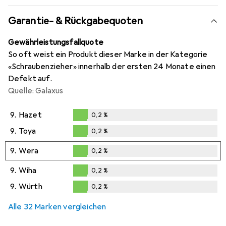
Garantie- & Rückgabequoten
Gewährleistungsfallquote
So oft weist ein Produkt dieser Marke in der Kategorie
«Schraubenzieher» innerhalb der ersten 24 Monate einen
Defekt auf.
Quelle: Galaxus
9.
Hazet
0,2
%
0,2
%
9.
Toya
0,2
%
0,2
%
9.
Wera
0,2
%
0,2
%
9.
Wiha
0,2
%
0,2
%
9.
Würth
0,2
%
0,2
%
Alle 32 Marken vergleichen