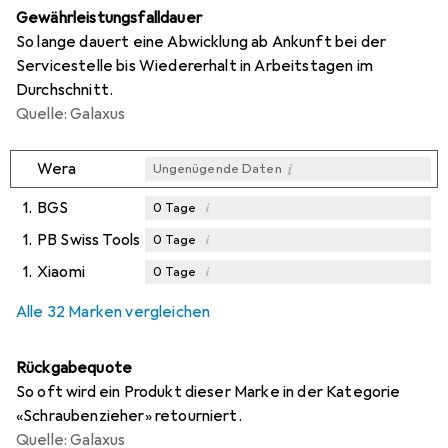
Gewährleistungsfalldauer
So lange dauert eine Abwicklung ab Ankunft bei der
Servicestelle bis Wiedererhalt in Arbeitstagen im
Durchschnitt.
Quelle: Galaxus
i
Wera
Ungenügende Daten
1.
BGS
i
0
Tage
1.
PB Swiss Tools
i
0
Tage
1.
Xiaomi
i
0
Tage
i
Ungenügende Daten
Alle 32 Marken vergleichen
Rückgabequote
So oft wird ein Produkt dieser Marke in der Kategorie
«Schraubenzieher» retourniert.
Quelle: Galaxus