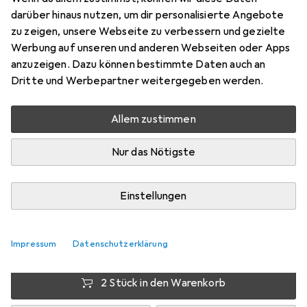
darüber hinaus nutzen, um dir personalisierte Angebote
Preis in EUR inkl. MwSt.
zu zeigen, unsere Webseite zu verbessern und gezielte
Werbung auf unseren und anderen Webseiten oder Apps
Bewertungen
anzuzeigen. Dazu können bestimmte Daten auch an
Dritte und Werbepartner weitergegeben werden.
Allem zustimmen
Zwischen Do, 3-9 und Do, 17-9 geliefert
Mehr als 10 Stück bestellt
Nur das Nötigste
Benachrichtigen, wenn schneller verfügbar
Einstellungen
1 Stück
2 Stück
3 Stück
4 Stück
EUR
8,12
pro Stück
EUR
7,04
EUR
6,54
EUR
6,–
pro Stück
pro Stück
pro Stück
−
26
%
Impressum
Datenschutzerklärung
−
13
%
−
19
%
2 Stück in den Warenkorb